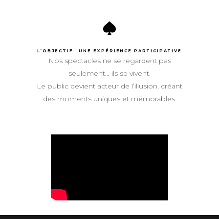
L’OBJECTIF : UNE EXPÉRIENCE PARTICIPATIVE
Nos spectacles ne se regardent pas
seulement… ils se vivent.
Le public devient acteur de l’illusion, créant
des moments uniques et mémorables.