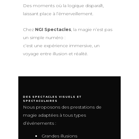
Des moments où la logique disparaît,
laissant place à l’émerveillement.
Chez
NGI Spectacles
, la magie n’est pas
un simple numéro :
c’est une expérience immersive, un
voyage entre illusion et réalité.
DES SPECTACLES VISUELS ET
SPECTACULAIRES
Nous proposons des prestations de
magie adaptées à tous types
d’événements :
Grandes illusions