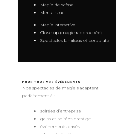
Magie de scène
Mentalisme
Magie interactive
Close-up (magie rapprochée)
Spectacles familiaux et corporate
POUR TOUS VOS ÉVÉNEMENTS
Nos spectacles de magie s’adaptent
parfaitement à :
soirées d’entreprise
galas et soirées prestige
événements privés